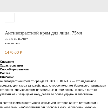
Антивозрастной крем для лица, 75мл
BE BIO BE BEAUTY
SKU:
012801
1470.00
₽
Описание
Характеристики
Способ применения
Состав
Описание
Антивозрастной крем от бренда BE BIO BE BEAUTY — это идеальное
средство для ухода за кожей лица, которое помогает бороться с признаками
старения. Крем содержит натуральные ингредиенты, которые питают,
увлажняют и защищают кожу, делая её более упругой и эластичной.
В состав крема входят масло макадамии, которое богато витаминами и
минералами, необходимыми для здоровья кожи, каррагинан, который