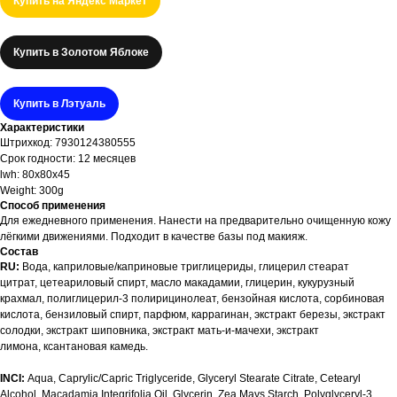
Купить на Яндекс Маркет
Купить в Золотом Яблоке
Купить в Лэтуаль
Характеристики
Штрихкод: 7930124380555
Срок годности: 12 месяцев
lwh: 80x80x45
Weight: 300g
Способ применения
Для ежедневного применения. Нанести на предварительно очищенную кожу
лёгкими движениями. Подходит в качестве базы под макияж.
Состав
RU:
Вода, каприловые/каприновые триглицериды, глицерил стеарат
цитрат, цетеариловый спирт, масло макадамии, глицерин, кукурузный
крахмал, полиглицерил-3 полирицинолеат, бензойная кислота, сорбиновая
кислота, бензиловый спирт, парфюм, каррагинан, экстракт березы, экстракт
солодки, экстракт шиповника, экстракт мать-и-мачехи, экстракт
лимона, ксантановая камедь.
INCI:
Aqua, Caprylic/Capric Triglyceride, Glyceryl Stearate Citrate, Cetearyl
Alcohol, Macadamia Integrifolia Oil, Glycerin, Zea Mays Starch, Polyglyceryl-3