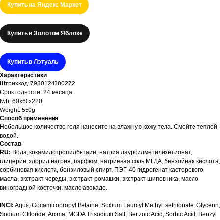
Купить на Яндекс Маркет
Купить в Золотом Яблоке
Купить в Лэтуаль
Характеристики
Штрихкод: 7930124380272
Срок годности: 24 месяца
lwh: 60x60x220
Weight: 550g
Способ применения
Небольшое количество геля нанесите на влажную кожу тела. Смойте теплой
водой.
Состав
RU:
Вода, кокамидопропилбетаин, натрия лауроилметилизетионат,
глицерин, хлорид натрия, парфюм, натриевая соль МГДА, бензойная кислота,
сорбиновая кислота, бензиловый спирт, ПЭГ-40 гидрогенат касторового
масла, экстракт череды, экстракт ромашки, экстракт шиповника, масло
виноградной косточки, масло авокадо.
INCI:
Aqua, Cocamidopropyl Betaine, Sodium Lauroyl Methyl Isethionate, Glycerin,
Sodium Chloride, Aroma, MGDA Trisodium Salt, Benzoic Acid, Sorbic Acid, Benzyl